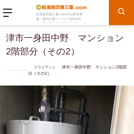
給湯器交換三重.comのお客様事
MENU
例。国内主要メーカー品約100
点、最大70％引! 最長5年保証、追
加料金無し。
津市一身田中野 マンション
2階部分（その2）
津市一身田中野 マンション2階部
クライアント
分（その2）