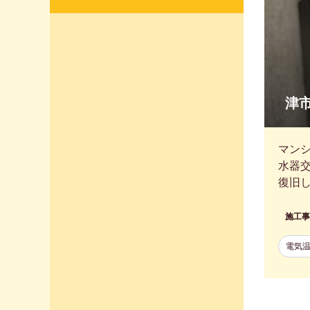
津
マンシ
水器
復旧
施工事
電気