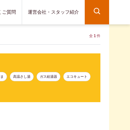
くご質問
運営会社・スタッフ紹介
全
1
件
がま
高温さし湯
ガス給湯器
エコキュート