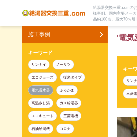
給湯器交換三重.comの
様事例。国内主要メーカ
品約100点、最大70％引!
長5年保証、追加料金無
施工事例
'電気
キーワード
リンナイ
ノーリツ
キー
エコジョーズ
従来タイプ
リン
電気温水器
ふろがま
三菱
高温さし湯
ガス給湯器
エコキュート
三菱電機
石油給湯機
コロナ