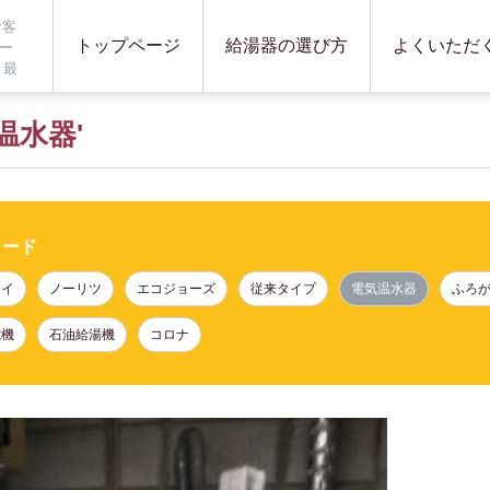
お客
トップページ
給湯器の選び方
よくいただ
ー
 最
し。
温水器'
ワード
ナイ
ノーリツ
エコジョーズ
従来タイプ
電気温水器
ふろ
電機
石油給湯機
コロナ