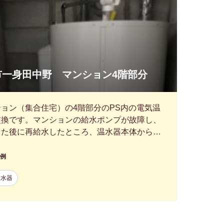
市一身田中野 マンション4階部分
ョン（集合住宅）の4階部分のPS内の電気温
交換です。マンションの給水ポンプが故障し、
した後に再給水したところ、温水器本体から…
例
温水器